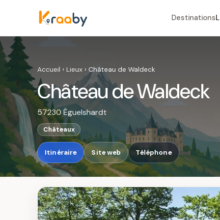
Destinations
L
Accueil
›
Lieux
›
Château de Waldeck
Château de Waldeck
57230 Éguelshardt
Châteaux
Itinéraire
Site web
Téléphone