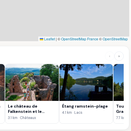
Leaflet
|
©
OpenStreetMap France
©
OpenStreetMap
‹
›
s
Le château de
Étang ramstein-plage
Tour p
Falkenstein et le
Grand 
4.1 km · Lacs
Helfenstein
3.1 km · Châteaux
7.7 km · 