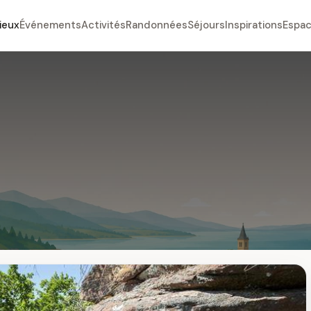
ieux
Événements
Activités
Randonnées
Séjours
Inspirations
Espac