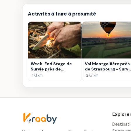
Activités à faire à proximité
Week-End Stage de
Vol Montgolfière près
Survie près de
de Strasbourg - Survo
Strasbourg
des Vosges du Nord
· 17,1 km
· 27,7 km
Explore
Destinat