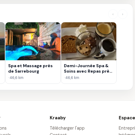
‹
›
Spa et Massage près
Demi-Journée Spa &
l
de Sarrebourg
Soins avec Repas près
de Sarrebourg
· 46,6 km
· 46,6 km
r
Kraaby
Espace
ions
Télécharger l'app
Entrepr