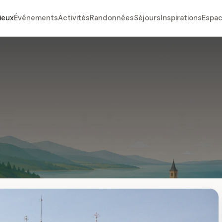
ieux
Événements
Activités
Randonnées
Séjours
Inspirations
Espac