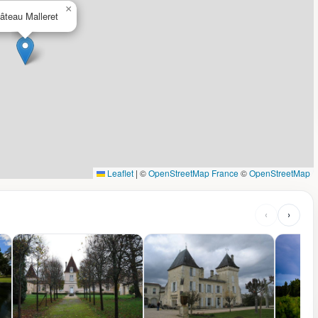
×
âteau Malleret
Leaflet
|
©
OpenStreetMap France
©
OpenStreetMap
‹
›