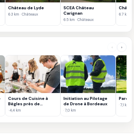
Château de Lyde
SCEA Château
Châtea
Carignan
6.3 km · Châteaux
6.7 km ·
6.5 km · Châteaux
‹
›
e
Cours de Cuisine à
Initiation au Pilotage
Parc R
Bègles près de
de Drone à Bordeaux
· 7,1 km
Bordeaux
· 4,4 km
· 7,0 km