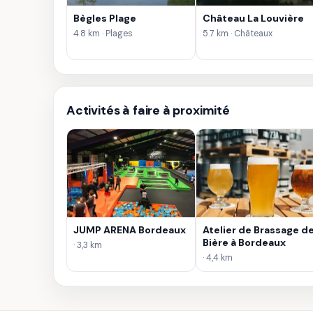
Bègles Plage
Château La Louvière
4.8 km · Plages
5.7 km · Châteaux
Activités à faire à proximité
JUMP ARENA Bordeaux
Atelier de Brassage d
Bière à Bordeaux
· 3,3 km
· 4,4 km