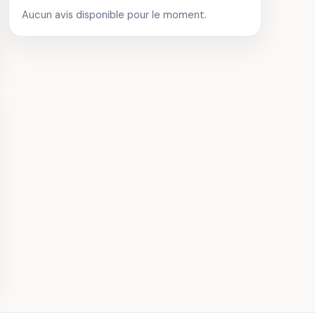
Aucun avis disponible pour le moment.
u Haut Nouchet
 Châteaux
ené Canivenc
Parc Moulineau
· 7,2 km