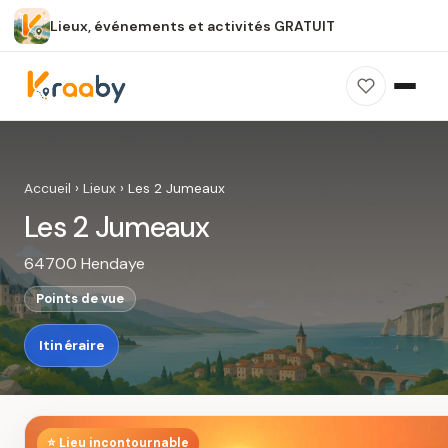
Lieux, événements et activités GRATUIT
×
100 % gratuit
Sans publicité
Sans inscription
Les 2 Jumeaux
Photos, avis, carte et accès : découvrez ce
Accueil
›
Lieux
›
Les 2 Jumeaux
spot dans Kraaby.
Les 2 Jumeaux
Ouvrir dans Kraaby
64700 Hendaye
4,8 / 5
Points de vue
Itinéraire
⭐ Lieu incontournable