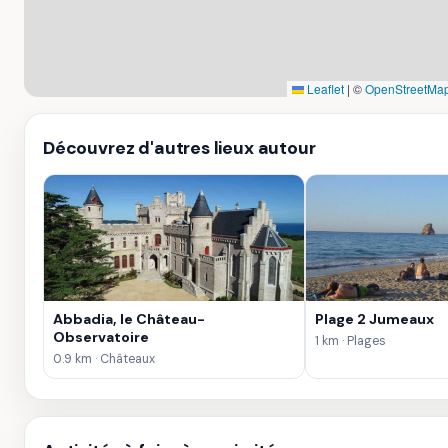
Leaflet
|
©
OpenStreetMap
Découvrez d'autres lieux autour
Abbadia, le Château-
Plage 2 Jumeaux
Observatoire
1 km · Plages
0.9 km · Châteaux