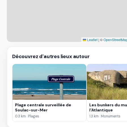
Leaflet
|
©
OpenStreetMap
Découvrez d'autres lieux autour
Plage centrale surveillée de
Les bunkers du mu
Soulac-sur-Mer
l'Atlantique
0.3 km · Plages
1.3 km · Monuments