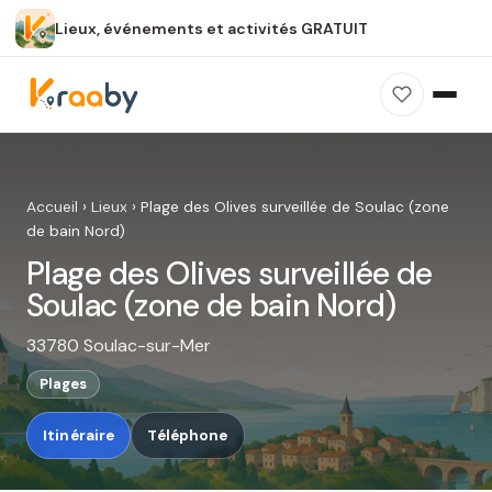
Lieux, événements et activités GRATUIT
×
100 % gratuit
Sans publicité
Sans inscription
Plage des Olives surveillée de
Soulac (zone de bain Nord)
Accueil
›
Lieux
›
Plage des Olives surveillée de Soulac (zone
Photos, avis, carte et accès : découvrez ce
de bain Nord)
spot dans Kraaby.
Plage des Olives surveillée de
Ouvrir dans Kraaby
Soulac (zone de bain Nord)
33780 Soulac-sur-Mer
4,8 / 5
Plages
Itinéraire
Téléphone