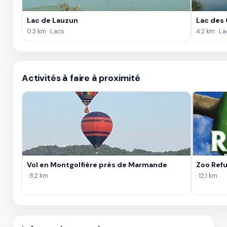
Lac de Lauzun
Lac des
0.3 km · Lacs
4.2 km · L
Activités à faire à proximité
Vol en Montgolfière près de Marmande
Zoo Ref
· 8,2 km
· 12,1 km