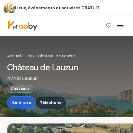
Lieux, événements et activités GRATUIT
×
100 % gratuit
Sans publicité
Sans inscription
Château de Lauzun
Photos, avis, carte et accès : découvrez ce
Accueil
›
Lieux
›
Château de Lauzun
spot dans Kraaby.
Château de Lauzun
Ouvrir dans Kraaby
47410 Lauzun
4,8 / 5
Châteaux
Itinéraire
Téléphone