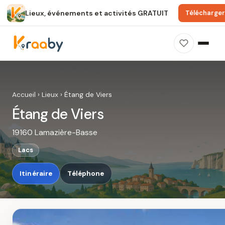
Lieux, événements et activités GRATUIT
Télécharger
×
100 % gratuit
Sans publicité
Sans inscription
Étang de Viers
Photos, avis, carte et accès : découvrez ce
Accueil
›
Lieux
›
Étang de Viers
spot dans Kraaby.
Étang de Viers
Ouvrir dans Kraaby
19160 Lamazière-Basse
4,8 / 5
Lacs
Itinéraire
Téléphone