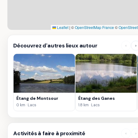
Leaflet
|
©
OpenStreetMap France
©
OpenStree
Découvrez d'autres lieux autour
‹
›
Étang de Montsour
Étang des Ganes
0 km · Lacs
1.8 km · Lacs
Activités à faire à proximité
‹
›