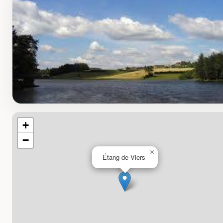
+
−
×
Étang de Viers