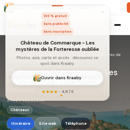
Lieux, événements et activités GRATUIT
×
100 % gratuit
Sans publicité
Sans inscription
Accueil
›
Lieux
›
Château de Commarque - Les mystères de
la Forteresse oubliée
Château de Commarque - Les
Château de Commarque - Les
mystères de la Forteresse
mystères de la Forteresse oubliée
oubliée
Photos, avis, carte et accès : découvrez ce
spot dans Kraaby.
24620 Les Eyzies
Châteaux
Ouvrir dans Kraaby
Itinéraire
Site web
Téléphone
4,8 / 5