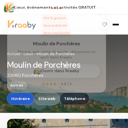
Lieux, événements et activités GRATUIT
×
100 % gratuit
Sans publicité
Sans inscription
Moulin de Porchères
Photos, avis, carte et accès : découvrez ce
Accueil
›
Lieux
›
Moulin de Porchères
spot dans Kraaby.
Moulin de Porchères
Ouvrir dans Kraaby
33660 Porchères
4,8 / 5
Autres
Itinéraire
Site web
Téléphone