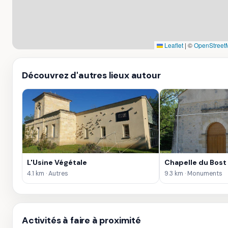
Leaflet
|
©
OpenStreet
Découvrez d'autres lieux autour
L'Usine Végétale
Chapelle du Bost
4.1 km · Autres
9.3 km · Monuments
Activités à faire à proximité