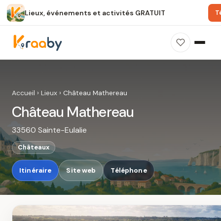
Lieux, événements et activités GRATUIT
T
×
100 % gratuit
Sans publicité
Sans inscription
Château Mathereau
Photos, avis, carte et accès : découvrez ce
Accueil
›
Lieux
›
Château Mathereau
spot dans Kraaby.
Château Mathereau
Ouvrir dans Kraaby
33560 Sainte-Eulalie
4,8 / 5
Châteaux
Itinéraire
Site web
Téléphone