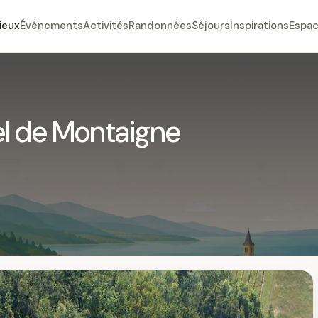
ieux
Événements
Activités
Randonnées
Séjours
Inspirations
Espac
el de Montaigne