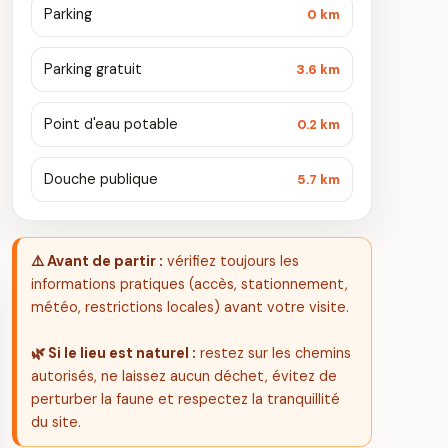
Parking
0 km
Parking gratuit
3.6 km
Point d'eau potable
0.2 km
Douche publique
5.7 km
⚠️ Avant de partir :
vérifiez toujours les
informations pratiques (accès, stationnement,
météo, restrictions locales) avant votre visite.
🌿 Si le lieu est naturel :
restez sur les chemins
autorisés, ne laissez aucun déchet, évitez de
perturber la faune et respectez la tranquillité
du site.