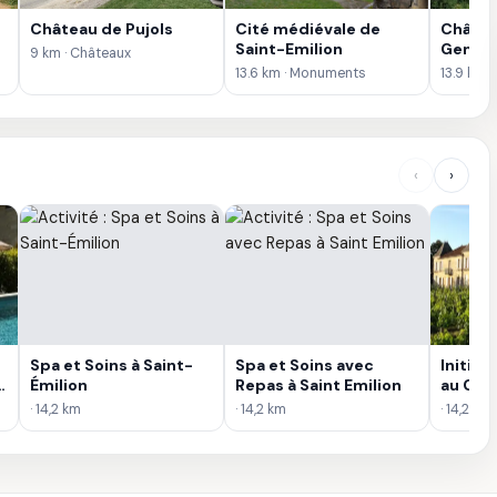
Château de Pujols
Cité médiévale de
Châtea
Saint-Emilion
Gensa
9 km · Châteaux
13.6 km · Monuments
13.9 km 
‹
›
Spa et Soins à Saint-
Spa et Soins avec
Initiat
s
Émilion
Repas à Saint Emilion
au Châ
L'Âne à
· 14,2 km
· 14,2 km
· 14,2 km