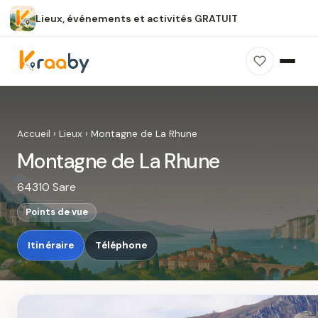
Lieux, événements et activités GRATUIT
×
100 % gratuit
Sans publicité
Sans inscription
Montagne de La Rhune
Photos, avis, carte et accès : découvrez ce
Accueil
›
Lieux
›
Montagne de La Rhune
spot dans Kraaby.
Montagne de La Rhune
Ouvrir dans Kraaby
64310 Sare
4,8 / 5
Points de vue
Itinéraire
Téléphone