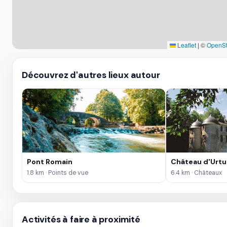
Leaflet
|
©
OpenSt
Découvrez d'autres lieux autour
Pont Romain
Château d'Urtu
1.8 km · Points de vue
6.4 km · Châteaux
Activités à faire à proximité