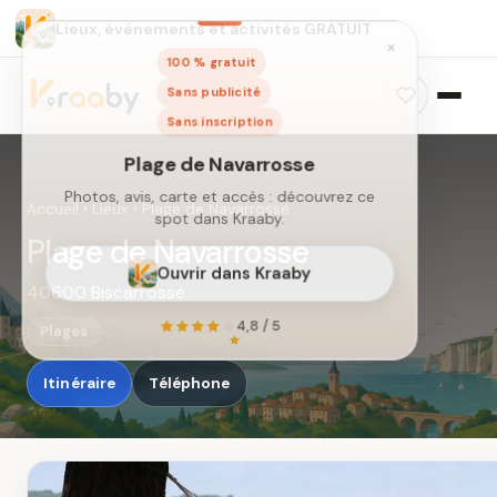
Lieux, événements et activités GRATUIT
×
100 % gratuit
Sans publicité
Sans inscription
Accueil
›
Lieux
›
Plage de Navarrosse
Plage de Navarrosse
40600 Biscarrosse
Plage de Navarrosse
Photos, avis, carte et accès : découvrez ce
Plages
spot dans Kraaby.
Itinéraire
Téléphone
Ouvrir dans Kraaby
4,8 / 5