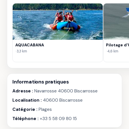
AQUACABANA
Pilotage d
· 3,3 km
· 4,6 km
Informations pratiques
Adresse :
Navarrosse 40600 Biscarrosse
Localisation :
40600 Biscarrosse
Catégorie :
Plages
Téléphone :
+33 5 58 09 80 15