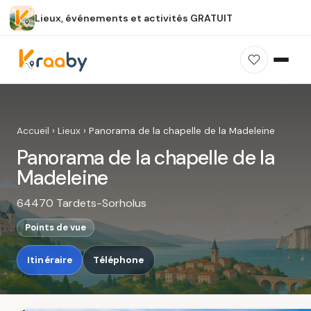
Lieux, événements et activités GRATUIT
×
100 % gratuit
Sans publicité
Sans inscription
Panorama de la chapelle de la
Madeleine
Accueil
›
Lieux
›
Panorama de la chapelle de la Madeleine
Photos, avis, carte et accès : découvrez ce
Panorama de la chapelle de la
spot dans Kraaby.
Madeleine
Ouvrir dans Kraaby
64470 Tardets-Sorholus
4,8 / 5
Points de vue
Itinéraire
Téléphone