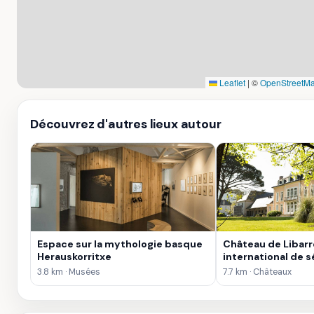
Leaflet
|
©
OpenStreetMa
Découvrez d'autres lieux autour
Espace sur la mythologie basque
Château de Libar
Herauskorritxe
international de s
3.8 km · Musées
7.7 km · Châteaux