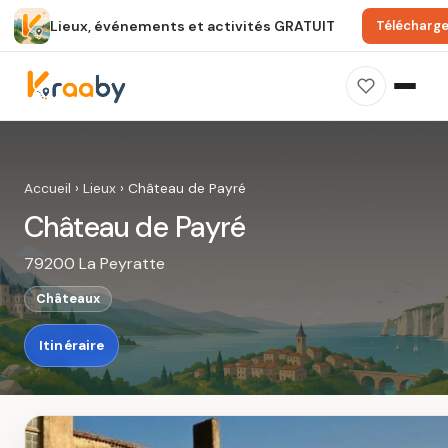
Lieux, événements et activités GRATUIT
Télécharge
×
100 % gratuit
Sans publicité
Sans inscription
Château de Payré
Photos, avis, carte et accès : découvrez ce
Accueil
›
Lieux
›
Château de Payré
spot dans Kraaby.
Château de Payré
Ouvrir dans Kraaby
79200 La Peyratte
4,8 / 5
Châteaux
Itinéraire