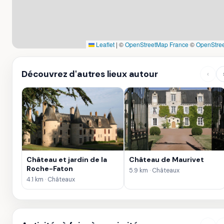
Leaflet
|
©
OpenStreetMap France
©
OpenStre
Découvrez d'autres lieux autour
‹
Château et jardin de la
Château de Maurivet
Roche-Faton
5.9 km · Châteaux
4.1 km · Châteaux