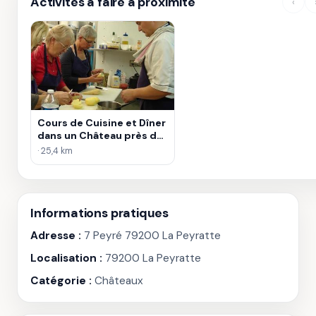
Activités à faire à proximité
‹
Cours de Cuisine et Dîner
dans un Château près de
Poitiers
· 25,4 km
Informations pratiques
Adresse :
7 Peyré 79200 La Peyratte
Localisation :
79200 La Peyratte
Catégorie :
Châteaux