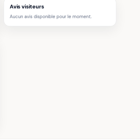
Avis visiteurs
u de
aillade
Aucun avis disponible pour le moment.
· Châteaux
g Paradise
Saut d'Initiation en
Parachute près de
Bordeaux
· 31,4 km