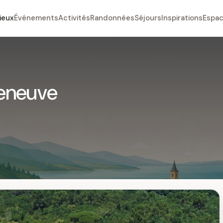
ieux
Événements
Activités
Randonnées
Séjours
Inspirations
Espac
zeneuve