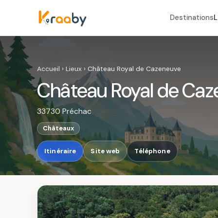
Destinations
L
Accueil
›
Lieux
›
Château Royal de Cazeneuve
Château Royal de Ca
33730 Préchac
Châteaux
Itinéraire
Site web
Téléphone