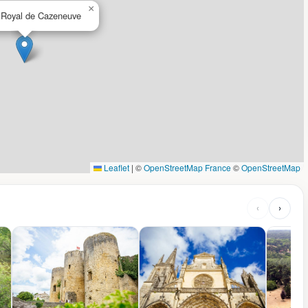
×
 Royal de Cazeneuve
Leaflet
|
©
OpenStreetMap France
©
OpenStreetMap
‹
›