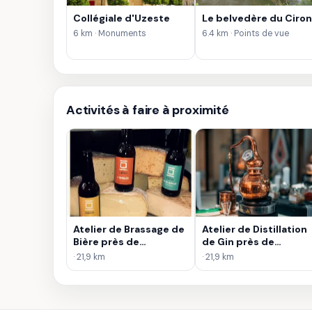
Collégiale d'Uzeste
Le belvedère du Ciron
6 km · Monuments
6.4 km · Points de vue
Activités à faire à proximité
Atelier de Brassage de
Atelier de Distillation
Bière près de
de Gin près de
Bordeaux
Bordeaux
· 21,9 km
· 21,9 km