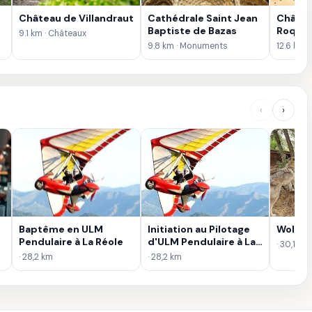
Château de Villandraut
Cathédrale Saint Jean
Châtea
Baptiste de Bazas
Roquet
9.1 km · Châteaux
9.8 km · Monuments
12.6 km 
‹
›
Baptême en ULM
Initiation au Pilotage
WolfDo
Pendulaire à La Réole
d'ULM Pendulaire à La
· 30,1 km
Réole
· 28,2 km
· 28,2 km