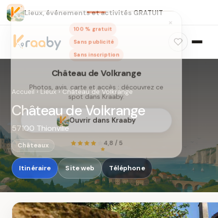
Lieux, événements et activités GRATUIT
×
100 % gratuit
Sans publicité
Sans inscription
Accueil
›
Lieux
›
Château de Volkrange
Château de Volkrange
57100 Thionville
Château de Volkrange
Photos, avis, carte et accès : découvrez ce
Châteaux
spot dans Kraaby.
Itinéraire
Site web
Téléphone
Ouvrir dans Kraaby
4,8 / 5