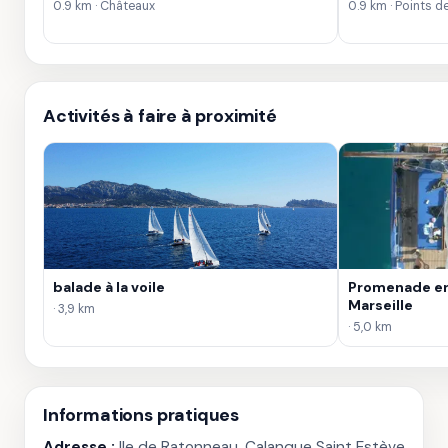
0.9 km · Châteaux
0.9 km · Points d
Activités à faire à proximité
balade à la voile
Promenade en
Marseille
· 3,9 km
· 5,0 km
Informations pratiques
Adresse :
Ile de Ratonneau, Calanque Saint Estève