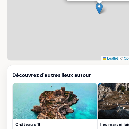
Leaflet
|
©
Op
Découvrez d'autres lieux autour
Château d'If
Iles marseilla