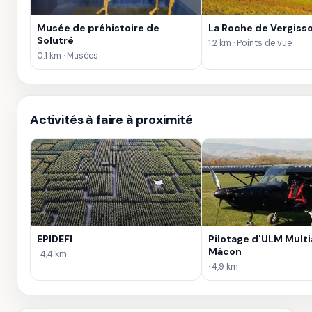
Musée de préhistoire de
La Roche de Vergiss
Solutré
1.2 km · Points de vue
0.1 km · Musées
Activités à faire à proximité
EPIDEFI
Pilotage d'ULM Multi
Mâcon
· 4,4 km
· 4,9 km