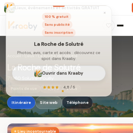
Lieux, événements et activités GRATUIT
×
100 % gratuit
Sans publicité
Sans inscription
Accueil
›
Lieux
›
La Roche de Solutré
La Roche de Solutré
71960 Solutré-Pouilly
La Roche de Solutré
Photos, avis, carte et accès : découvrez ce
Points de vue
⭐ 5,0 / 5
2 avis
spot dans Kraaby.
Itinéraire
Site web
Téléphone
Ouvrir dans Kraaby
4,8 / 5
⭐ Lieu incontournable