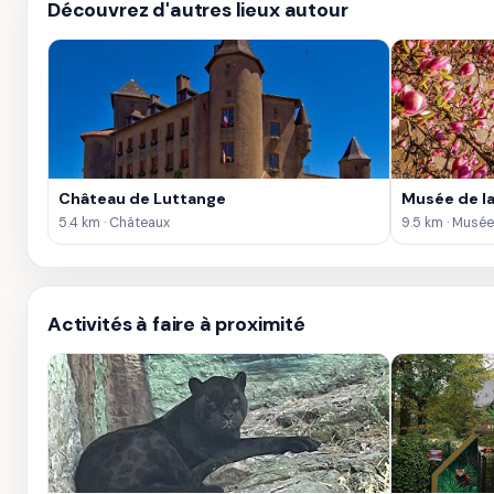
Découvrez d'autres lieux autour
Château de Luttange
Musée de la
5.4 km · Châteaux
9.5 km · Musé
Activités à faire à proximité