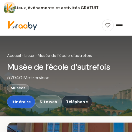
Lieux, événements et activités GRATUIT
×
100 % gratuit
Sans publicité
Sans inscription
Musée de l’école d’autrefois
Photos, avis, carte et accès : découvrez ce
Accueil
›
Lieux
›
Musée de l’école d’autrefois
spot dans Kraaby.
Musée de l’école d’autrefois
Ouvrir dans Kraaby
57940 Metzervisse
4,8 / 5
Musées
Itinéraire
Site web
Téléphone