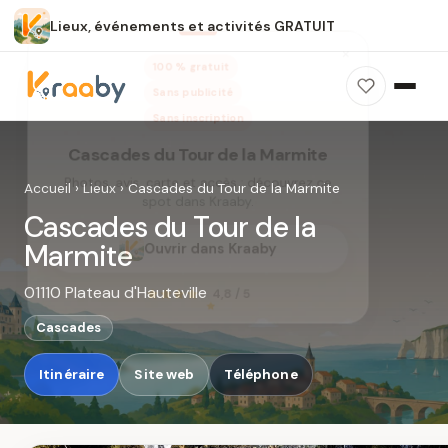
Lieux, événements et activités GRATUIT
×
100 % gratuit
Sans publicité
Sans inscription
Cascades du Tour de la Marmite
Photos, avis, carte et accès : découvrez ce
Accueil
›
Lieux
›
Cascades du Tour de la Marmite
spot dans Kraaby.
Cascades du Tour de la
Ouvrir dans Kraaby
Marmite
01110 Plateau d'Hauteville
4,8 / 5
Cascades
Itinéraire
Site web
Téléphone