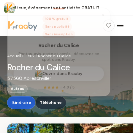
Lieux, événements et activités GRATUIT
×
100 % gratuit
Sans publicité
Sans inscription
Rocher du Calice
Photos, avis, carte et accès : découvrez ce
Accueil
›
Lieux
›
Rocher du Calice
spot dans Kraaby.
Rocher du Calice
Ouvrir dans Kraaby
57560 Abreschviller
4,8 / 5
Autres
Itinéraire
Téléphone