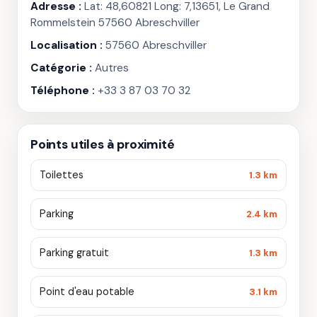
Adresse :
Lat: 48,60821 Long: 7,13651, Le Grand
Rommelstein 57560 Abreschviller
Localisation :
57560 Abreschviller
Catégorie :
Autres
Téléphone :
+33 3 87 03 70 32
Points utiles à proximité
Toilettes
1.3 km
Parking
2.4 km
Parking gratuit
1.3 km
Point d'eau potable
3.1 km