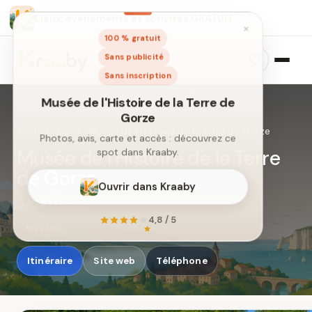
Lieux, événements et activités GRATUIT
×
100 % gratuit
Sans publicité
Sans inscription
Accueil
›
Lieux
›
Musée de l'Histoire de la Terre de Gorze
Musée de l'Histoire de la Terre
de Gorze
Musée de l'Histoire de la Terre de
Gorze
57680 Gorze
Photos, avis, carte et accès : découvrez ce
Musées
spot dans Kraaby.
Itinéraire
Site web
Téléphone
Ouvrir dans Kraaby
4,8 / 5