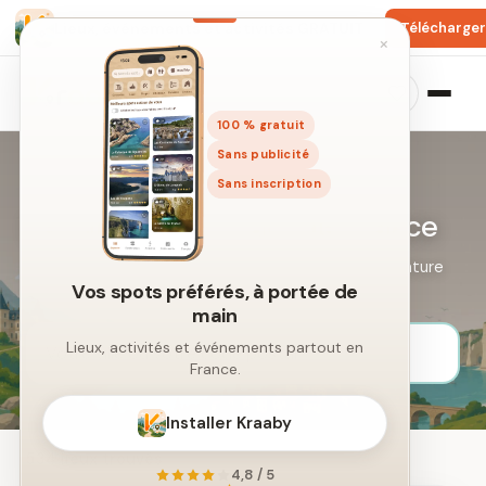
Lieux, événements et activités GRATUIT
Télécharger
×
100 % gratuit
Sans publicité
Sans inscription
Les plus beaux Lacs de France
Lacs aux paysages variés, coins détente et spots nature
Vos spots préférés, à portée de
au fil de l’eau.
main
Lieux, activités et événements partout en
France.
Installer Kraaby
534 lieux trouvés
4,8 / 5