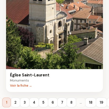
Église Saint-Laurent
Monuments
Voir la fiche →
1
2
3
4
5
6
7
8
...
18
19