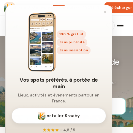
Lieux, événements et activités GRATUIT
Télécharger
×
100 % gratuit
Sans publicité
Sans inscription
Les plus beaux Monuments de
France
Vos spots préférés, à portée de
Lieux historiques et monuments incontournables pour
main
explorer l’histoire de France.
Lieux, activités et événements partout en
France.
Installer Kraaby
4,8 / 5