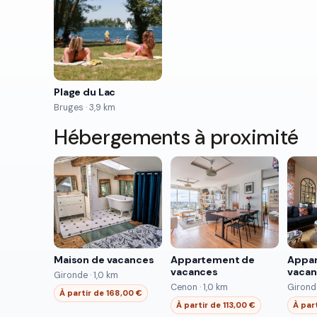
Plage du Lac
Bruges · 3,9 km
Hébergements à proximité
Maison de vacances
Appartement de
Appa
vacances
vaca
Gironde · 1,0 km
Cenon · 1,0 km
Gironde
À partir de 168,00 €
À partir de 113,00 €
À par