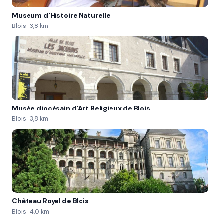
indicatif  c'est le vent qui détermine le parcours.  
Museum d'Histoire Naturelle
La vallée de la Loire La ville royale de Blois 
Blois · 3,8 km
Chambord Chaumont Cheverny
Musée diocésain d'Art Religieux de Blois
Blois · 3,8 km
Château Royal de Blois
Blois · 4,0 km