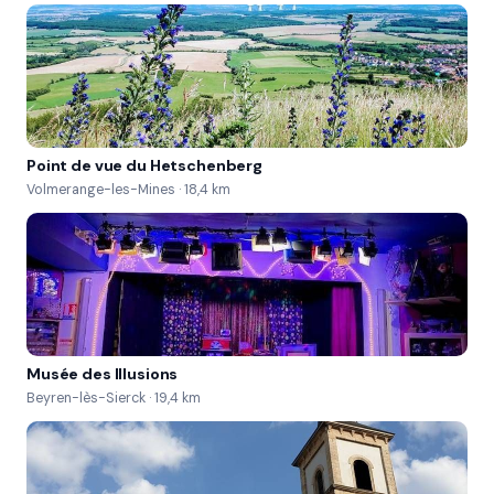
Point de vue du Hetschenberg
Volmerange-les-Mines · 18,4 km
Musée des Illusions
Beyren-lès-Sierck · 19,4 km