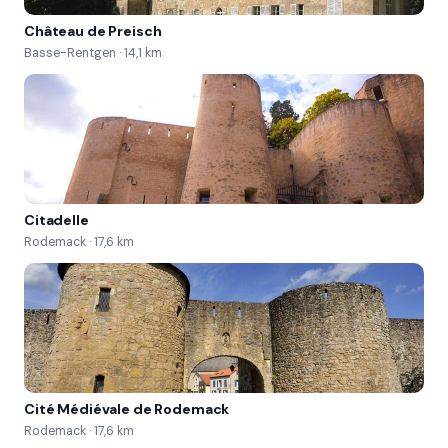
Estèphe - Château Haut-Marbuzet Châteauneuf-
Château de Preisch
du-Pape - Domaine du Vieux Télégraphe - 
Basse-Rentgen · 14,1 km
Télégramme Stúrovo (Slovaquie) - Château Bela 
(Egon Müller) Mercurey 1er cru Champs Martin - 
Domaine Theulot Juillot
Citadelle
Rodemack · 17,6 km
Cité Médiévale de Rodemack
Rodemack · 17,6 km