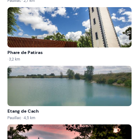
Pauillac · 2,7 km
signaler votre position  de lire une carte marine  de 
reconnaître les signaux sonores et visuels et 
d'armer votre navire avec les équipements 
obligatoire de sécurité. Vous connaîtrez les bases 
de la météorologie et les notions de responsabilité 
en mer.
Phare de Patiras
· 3,2 km
Etang de Cach
Pauillac · 4,5 km