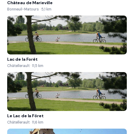
Château de Marieville
Bonneuil Matours. 60 min de vol Vous pourrez 
Bonneuil-Matours · 5,1 km
observer les mêmes lieux que dans le vol de 40 
minutes avec en plus Chenevelles  Archigny ou 
encore Chauvigny.
Lac de la Forêt
Châtellerault · 11,5 km
Le Lac de la Fôret
Châtellerault · 11,6 km