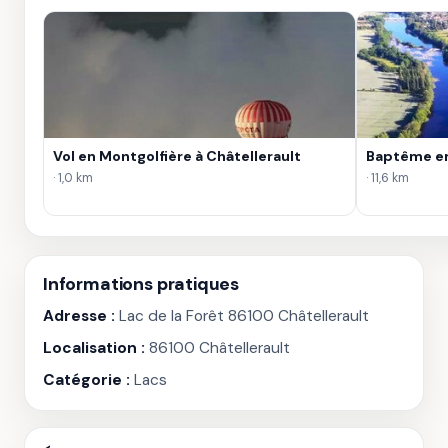
Vol en Montgolfière à Châtellerault
Baptême en
· 1,0 km
· 11,6 km
Informations pratiques
Adresse :
Lac de la Forêt 86100 Châtellerault
Localisation :
86100 Châtellerault
Catégorie :
Lacs