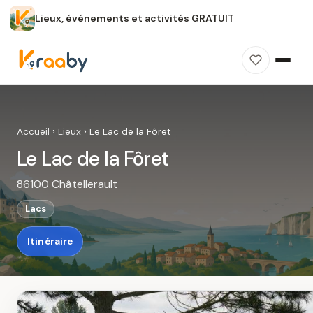
Lieux, événements et activités GRATUIT
×
100 % gratuit
Sans publicité
Sans inscription
Le Lac de la Fôret
Photos, avis, carte et accès : découvrez ce
Accueil
›
Lieux
›
Le Lac de la Fôret
spot dans Kraaby.
Le Lac de la Fôret
Ouvrir dans Kraaby
86100 Châtellerault
4,8 / 5
Lacs
Itinéraire