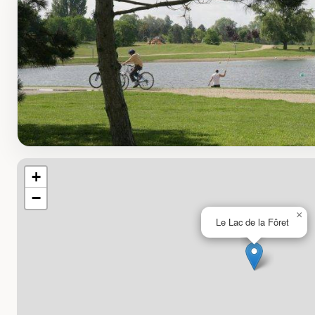
+
−
×
Le Lac de la Fôret