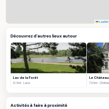
Leaflet
Découvrez d'autres lieux autour
Lac de la Forêt
Le Château 
0.1 km · Lacs
7.3 km · Châte
Activités à faire à proximité