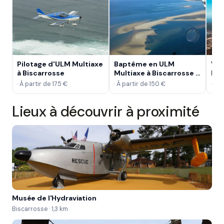
Pilotage d'ULM Multiaxe
Baptême en ULM
Vol
à Biscarrosse
Multiaxe à Biscarrosse -
Lac
Dune du Pilat
Bis
· À partir de 175 €
· À partir de 150 €
· À 
Lieux à découvrir à proximité
Musée de l'Hydraviation
Biscarrosse · 1,3 km