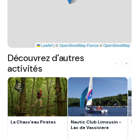
Leaflet
|
©
OpenStreetMap France
©
OpenStreetMap
Découvrez d'autres
‹
›
activités
La Chass'eau Pirates
Nautic Club Limousin -
Ski
Lac de Vassiviere