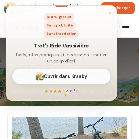
Lieux, événements et activités
Télécharger
GRATUIT
×
100 % gratuit
Sans publicité
Sans inscription
Accueil
›
Activités
›
Trot'z Ride Vassivière
Trot'z Ride Vassivière
Activité à découvrir partout en France.
Trot'z Ride Vassivière
Site web
Itinéraire
Téléphone
Tarifs, infos pratiques et localisation : tout en
un coup d’œil.
Ouvrir dans Kraaby
4,8 / 5