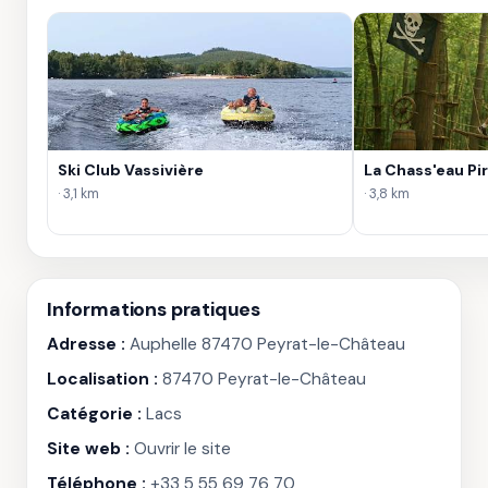
Ski Club Vassivière
La Chass'eau Pi
· 3,1 km
· 3,8 km
Informations pratiques
Adresse :
Auphelle 87470 Peyrat-le-Château
Localisation :
87470 Peyrat-le-Château
Catégorie :
Lacs
Site web :
Ouvrir le site
Téléphone :
+33 5 55 69 76 70