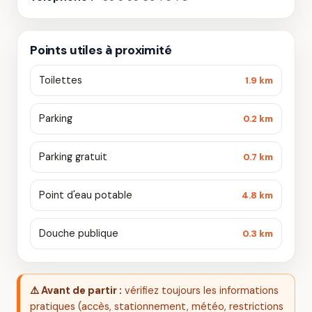
Points utiles à proximité
Toilettes
1.9 km
Parking
0.2 km
Parking gratuit
0.7 km
Point d'eau potable
4.8 km
Douche publique
0.3 km
⚠️ Avant de partir :
vérifiez toujours les informations
pratiques (accès, stationnement, météo, restrictions