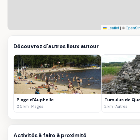
Leaflet
|
©
OpenStr
Découvrez d'autres lieux autour
Plage d'Auphelle
Tumulus de Que
0.5 km · Plages
2 km · Autres
Activités à faire à proximité