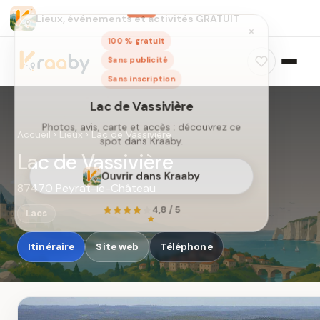
Lieux, événements et activités GRATUIT
×
100 % gratuit
Sans publicité
Sans inscription
Lac de Vassivière
Photos, avis, carte et accès : découvrez ce
Accueil
›
Lieux
›
Lac de Vassivière
spot dans Kraaby.
Lac de Vassivière
Ouvrir dans Kraaby
87470 Peyrat-le-Château
4,8 / 5
Lacs
Itinéraire
Site web
Téléphone