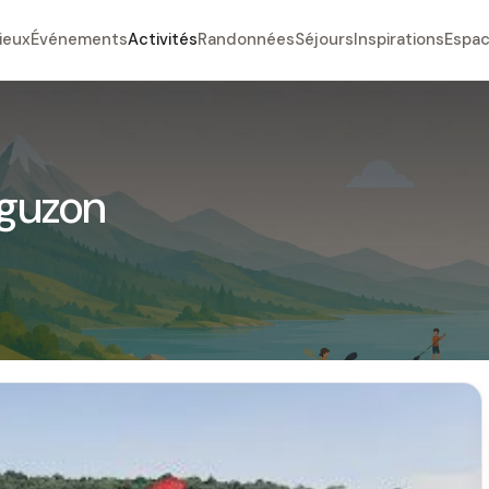
ieux
Événements
Activités
Randonnées
Séjours
Inspirations
Espac
Eguzon