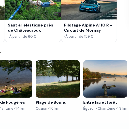
Saut à l'élastique près
Pilotage Alpine A110 R -
de Châteauroux
Circuit de Mornay
· À partir de 60 €
· À partir de 159 €
é
 de Fougères
Plage de Bonnu
Entre lac et forêt
lantaire · 1,4 km
Cuzion · 1,6 km
Éguzon-Chantôme · 1,9 km