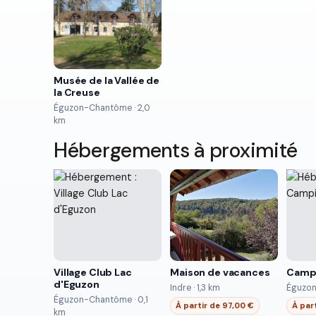
Musée de la Vallée de
la Creuse
Éguzon-Chantôme · 2,0
km
Hébergements à proximité
Village Club Lac
Maison de vacances
Campi
d'Eguzon
Indre · 1,3 km
Éguzon
Éguzon-Chantôme · 0,1
À partir de 97,00 €
À par
km