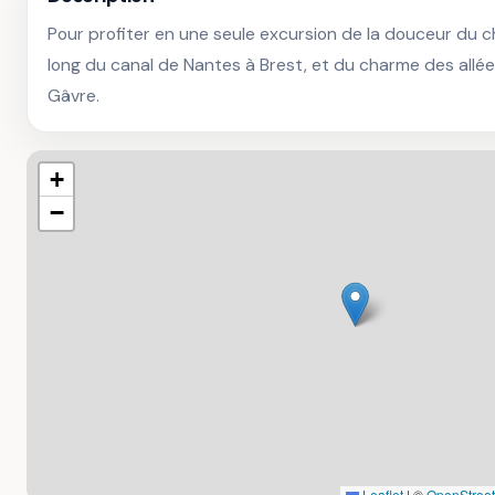
Pour profiter en une seule excursion de la douceur du ch
long du canal de Nantes à Brest, et du charme des allées
Gâvre.
+
−
Leaflet
|
©
OpenStree