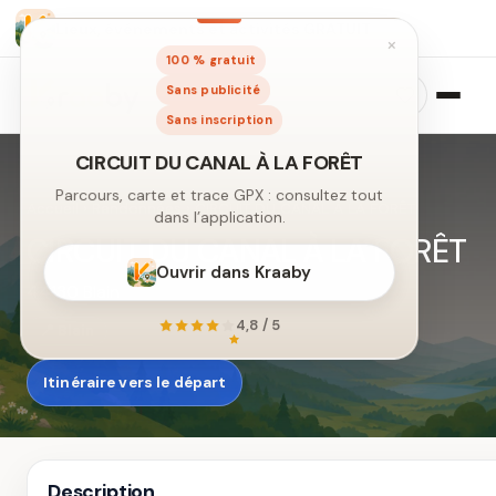
Lieux, événements et activités GRATUIT
×
100 % gratuit
Sans publicité
Sans inscription
Accueil
›
Randonnées
›
CIRCUIT DU CANAL À LA FORÊT
CIRCUIT DU CANAL À LA FORÊT
44130 Blain
CIRCUIT DU CANAL À LA FORÊT
Parcours, carte et trace GPX : consultez tout
📍 Blain
dans l’application.
Itinéraire vers le départ
Ouvrir dans Kraaby
4,8 / 5
Description