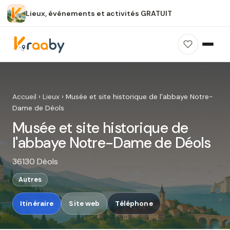
Lieux, événements et activités GRATUIT
×
100 % gratuit
Sans publicité
Sans inscription
Musée et site historique de
l'abbaye Notre-Dame de Déols
Accueil
›
Lieux
›
Musée et site historique de l'abbaye Notre-
Photos, avis, carte et accès : découvrez ce
Dame de Déols
spot dans Kraaby.
Musée et site historique de
Ouvrir dans Kraaby
l'abbaye Notre-Dame de Déols
36130 Déols
4,8 / 5
Autres
Itinéraire
Site web
Téléphone