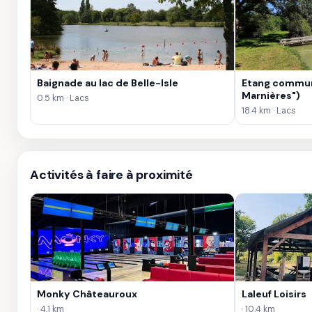
Baignade au lac de Belle-Isle
Etang communa
Marnières")
0.5 km · Lacs
18.4 km · Lacs
Activités à faire à proximité
Monky Châteauroux
Laleuf Loisirs
· 4,1 km
· 10,4 km