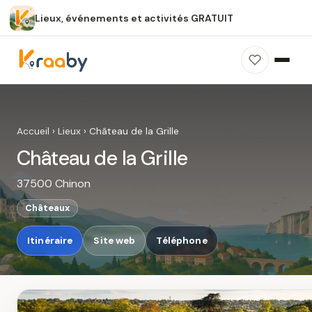
Lieux, événements et activités GRATUIT
×
100 % gratuit
Sans publicité
Sans inscription
Château de la Grille
Photos, avis, carte et accès : découvrez ce
Accueil
›
Lieux
›
Château de la Grille
spot dans Kraaby.
Château de la Grille
Ouvrir dans Kraaby
37500 Chinon
4,8 / 5
Châteaux
Itinéraire
Site web
Téléphone