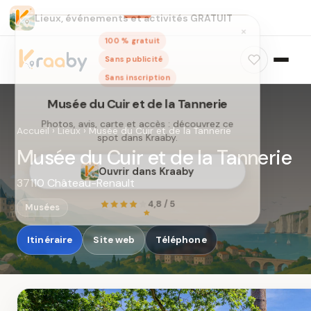
Lieux, événements et activités GRATUIT
×
100 % gratuit
Sans publicité
Sans inscription
Accueil
›
Lieux
›
Musée du Cuir et de la Tannerie
Musée du Cuir et de la Tannerie
37110 Château-Renault
Musée du Cuir et de la Tannerie
Photos, avis, carte et accès : découvrez ce
Musées
spot dans Kraaby.
Itinéraire
Site web
Téléphone
Ouvrir dans Kraaby
4,8 / 5