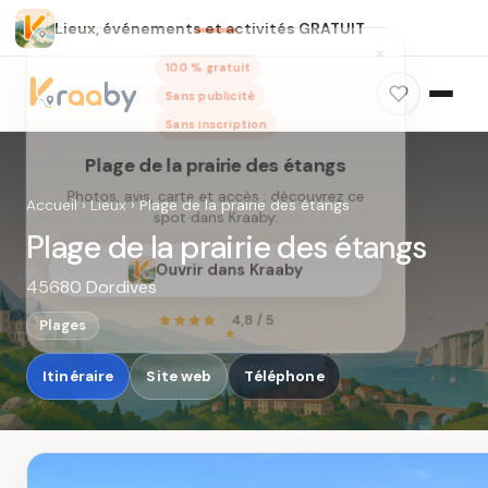
Lieux, événements et activités GRATUIT
×
100 % gratuit
Sans publicité
Sans inscription
Plage de la prairie des étangs
Photos, avis, carte et accès : découvrez ce
Accueil
›
Lieux
›
Plage de la prairie des étangs
spot dans Kraaby.
Plage de la prairie des étangs
Ouvrir dans Kraaby
45680 Dordives
4,8 / 5
Plages
Itinéraire
Site web
Téléphone