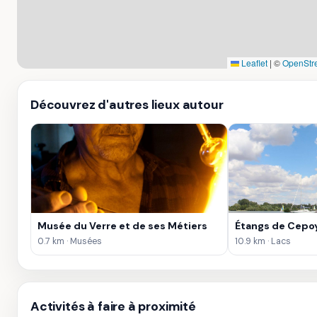
Leaflet
|
©
OpenStr
Découvrez d'autres lieux autour
Musée du Verre et de ses Métiers
Étangs de Cepo
0.7 km · Musées
10.9 km · Lacs
Activités à faire à proximité