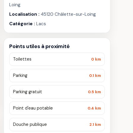
Loing
Localisation :
45120 Châlette-sur-Loing
Catégorie :
Lacs
Points utiles à proximité
Toilettes
0 km
Parking
0.1 km
Parking gratuit
0.5 km
Point d'eau potable
0.4 km
Douche publique
2.1 km