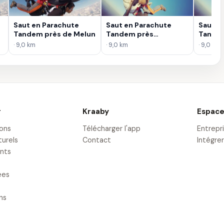
Saut en Parachute
Saut en Parachute
Saut e
Tandem près de Melun
Tandem près
Tandem
d'Orléans
Versail
· 9,0 km
· 9,0 km
· 9,0 km
r
Kraaby
Espace
ions
Télécharger l'app
Entrepr
turels
Contact
Intégrer
nts
ées
ons