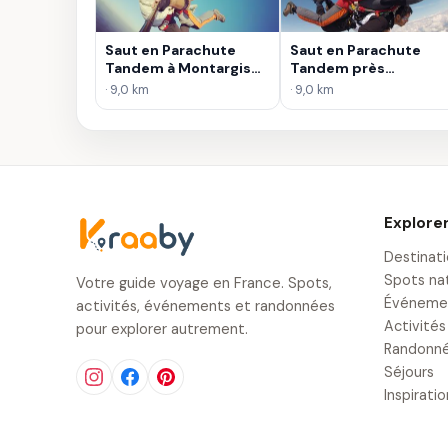
Saut en Parachute
Saut en Parachute
Tandem à Montargis
Tandem près
au Sud de Paris
d'Etampes
· 9,0 km
· 9,0 km
Explore
Destinat
Spots na
Votre guide voyage en France. Spots,
Événeme
activités, événements et randonnées
Activités
pour explorer autrement.
Randonn
Séjours
Inspirati