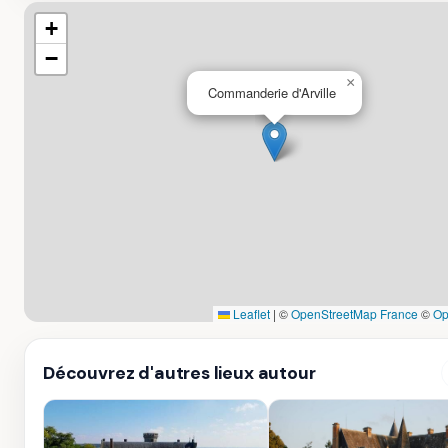
+
−
×
Commanderie d'Arville
Leaflet
|
©
OpenStreetMap France
©
Op
Découvrez d'autres lieux autour