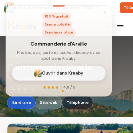
Lieux, événements et activités GRATUIT
Télé
×
100 % gratuit
Sans publicité
Sans inscription
Accueil
›
Lieux
›
Commanderie d'Arville
Commanderie d'Arville
41170 Couëtron-au-Perche
Commanderie d'Arville
Photos, avis, carte et accès : découvrez ce
Monuments
spot dans Kraaby.
Itinéraire
Site web
Téléphone
Ouvrir dans Kraaby
4,8 / 5