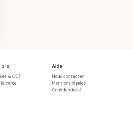
n Parachute
Saut en Parachute
 près de
Tandem près
les
d'Etampes
· 35,5 km
 pro
Aide
ises & ODT
Nous contacter
 la carte
Mentions légales
Confidentialité