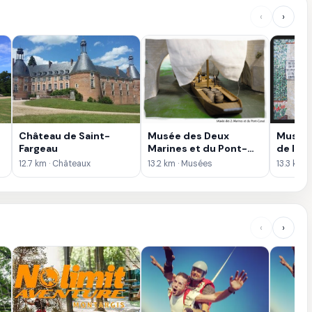
‹
›
Château de Saint-
Musée des Deux
Musée 
Fargeau
Marines et du Pont-
de la 
canal
(MÉMO
12.7 km · Châteaux
13.2 km · Musées
13.3 km ·
‹
›