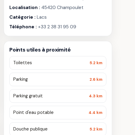
Localisation :
45420 Champoulet
Catégorie :
Lacs
Téléphone :
+33 2 38 31 95 09
Points utiles à proximité
Toilettes
5.2 km
Parking
2.6 km
Parking gratuit
4.3 km
Point d'eau potable
4.4 km
Douche publique
5.2 km