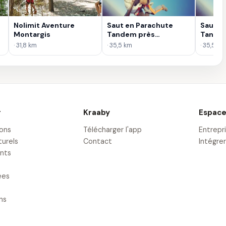
Nolimit Aventure
Saut en Parachute
Saut e
Montargis
Tandem près
Tandem
d'Orléans
Versail
· 31,8 km
· 35,5 km
· 35,5 km
r
Kraaby
Espace
ions
Télécharger l'app
Entrepr
turels
Contact
Intégrer
nts
ées
ons