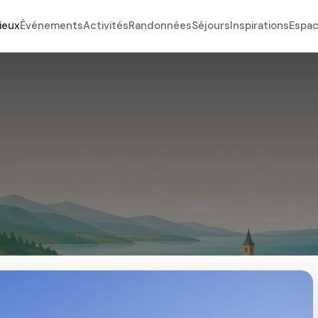
ieux
Événements
Activités
Randonnées
Séjours
Inspirations
Espac