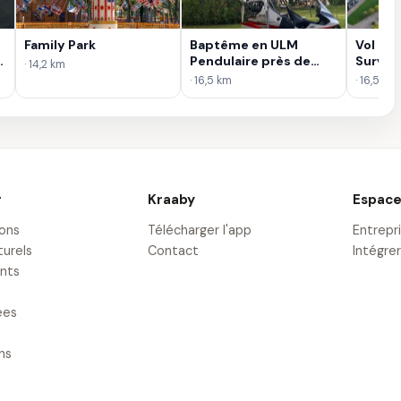
Family Park
Baptême en ULM
Vol en 
Pendulaire près de
Survol
· 14,2 km
Tours
· 16,5 km
· 16,5 km
r
Kraaby
Espace
ions
Télécharger l'app
Entrepr
turels
Contact
Intégrer
nts
ées
ons