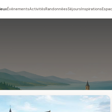
ieux
Événements
Activités
Randonnées
Séjours
Inspirations
Espac