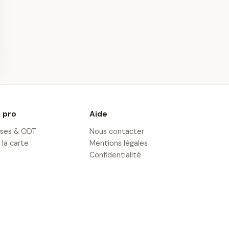
Montgolfière -
Spa et Massage à
 de Loches
Loches
· 16,5 km
 pro
Aide
ises & ODT
Nous contacter
 la carte
Mentions légales
Confidentialité