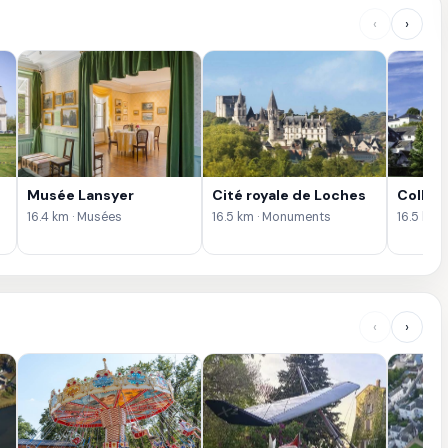
‹
›
Musée Lansyer
Cité royale de Loches
Collég
16.4 km · Musées
16.5 km · Monuments
16.5 km 
‹
›