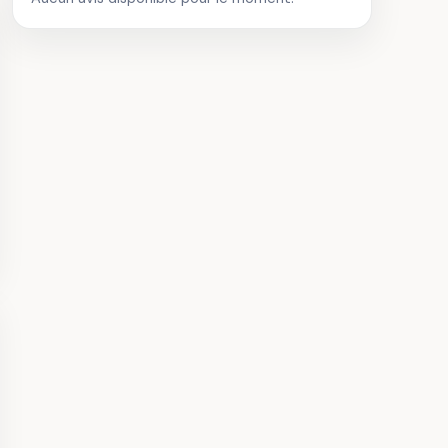
iale Saint-Ours
· Monuments