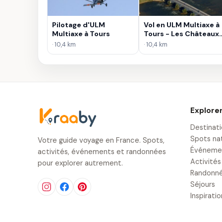
Pilotage d'ULM
Vol en ULM Multiaxe à
Multiaxe à Tours
Tours - Les Châteaux
de la Loire
· 10,4 km
· 10,4 km
Explore
Destinat
Spots na
Votre guide voyage en France. Spots,
Événeme
activités, événements et randonnées
Activités
pour explorer autrement.
Randonn
Séjours
Inspirati