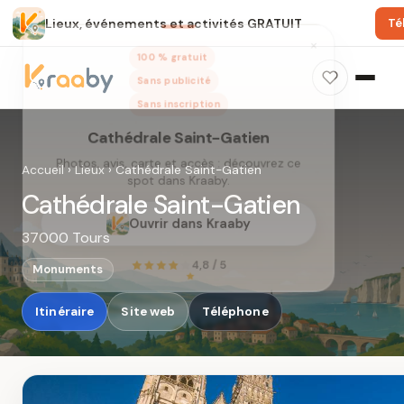
Lieux, événements et activités GRATUIT
Té
×
100 % gratuit
Sans publicité
Sans inscription
Cathédrale Saint-Gatien
Photos, avis, carte et accès : découvrez ce
Accueil
›
Lieux
›
Cathédrale Saint-Gatien
spot dans Kraaby.
Cathédrale Saint-Gatien
Ouvrir dans Kraaby
37000 Tours
4,8 / 5
Monuments
Itinéraire
Site web
Téléphone