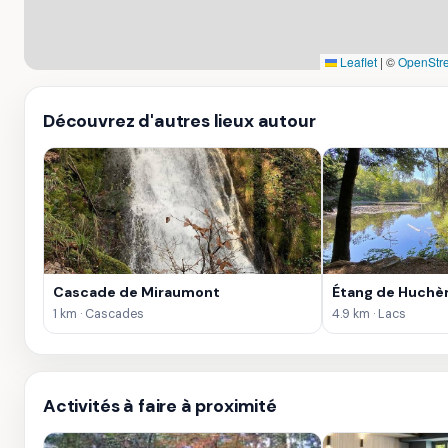
Leaflet
|
©
OpenStr
Découvrez d'autres lieux autour
Cascade de Miraumont
Étang de Huchè
1 km · Cascades
4.9 km · Lacs
Activités à faire à proximité