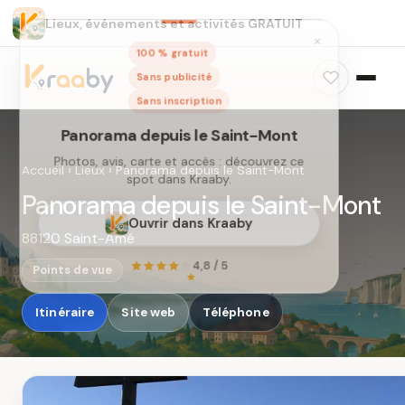
Lieux, événements et activités GRATUIT
×
100 % gratuit
Sans publicité
Sans inscription
Accueil
›
Lieux
›
Panorama depuis le Saint-Mont
Panorama depuis le Saint-Mont
88120 Saint-Amé
Panorama depuis le Saint-Mont
Photos, avis, carte et accès : découvrez ce
Points de vue
spot dans Kraaby.
Itinéraire
Site web
Téléphone
Ouvrir dans Kraaby
4,8 / 5