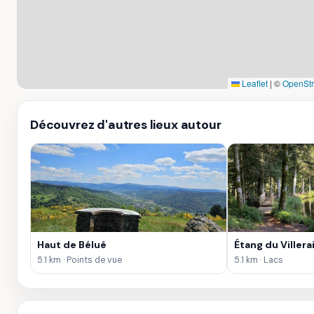
Leaflet
|
©
OpenStr
Découvrez d'autres lieux autour
Haut de Bélué
Étang du Villera
5.1 km · Points de vue
5.1 km · Lacs