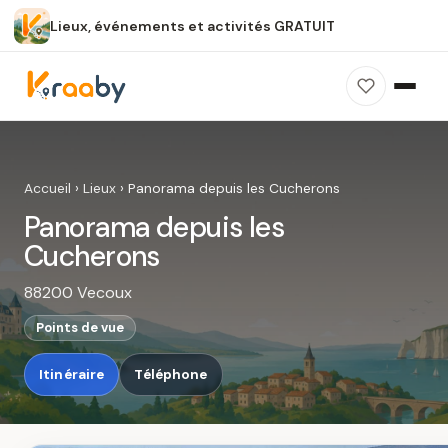
Lieux, événements et activités GRATUIT
×
100 % gratuit
Sans publicité
Sans inscription
Panorama depuis les Cucherons
Photos, avis, carte et accès : découvrez ce
Accueil
›
Lieux
›
Panorama depuis les Cucherons
spot dans Kraaby.
Panorama depuis les
Ouvrir dans Kraaby
Cucherons
88200 Vecoux
4,8 / 5
Points de vue
Itinéraire
Téléphone