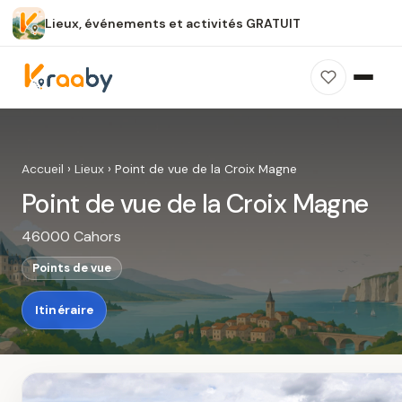
Lieux, événements et activités GRATUIT
×
100 % gratuit
Sans publicité
Sans inscription
Point de vue de la Croix Magne
Photos, avis, carte et accès : découvrez ce
Accueil
›
Lieux
›
Point de vue de la Croix Magne
spot dans Kraaby.
Point de vue de la Croix Magne
Ouvrir dans Kraaby
46000 Cahors
4,8 / 5
Points de vue
Itinéraire