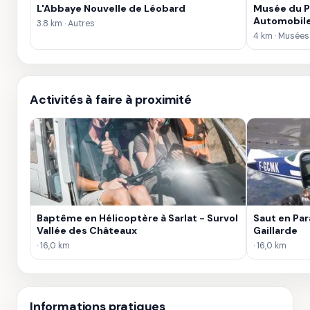
L'Abbaye Nouvelle de Léobard
Musée du P
Automobile
3.8 km · Autres
4 km · Musées
Activités à faire à proximité
Baptême en Hélicoptère à Sarlat - Survol
Saut en Par
Vallée des Châteaux
Gaillarde
· 16,0 km
· 16,0 km
Informations pratiques