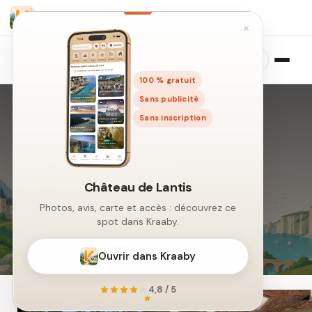
Lieux, événements et activités GRATUIT
×
100 % gratuit
Sans publicité
Sans inscription
Accueil
›
Lieux
›
Château de Lantis
Château de Lantis
46340 Dégagnac
Château de Lantis
Photos, avis, carte et accès : découvrez ce
Châteaux
spot dans Kraaby.
Itinéraire
Site web
Téléphone
Ouvrir dans Kraaby
4,8 / 5