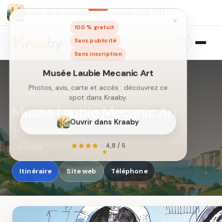
Lieux, événements et activités GRATUIT
×
100 % gratuit
Sans publicité
Sans inscription
Accueil
›
Lieux
›
Musée Laubie Mecanic Art
Musée Laubie Mecanic Art
46250 Cazals
Musée Laubie Mecanic Art
Photos, avis, carte et accès : découvrez ce
Musées
spot dans Kraaby.
Itinéraire
Site web
Téléphone
Ouvrir dans Kraaby
4,8 / 5