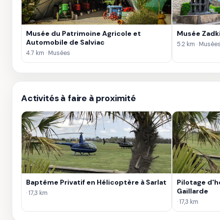
Musée du Patrimoine Agricole et
Musée Zadk
Automobile de Salviac
5.2 km · Musée
4.7 km · Musées
Activités à faire à proximité
Baptême Privatif en Hélicoptère à Sarlat
Pilotage d'h
Gaillarde
· 17,3 km
· 17,3 km