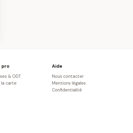
nimalier de
Initiation au Moto-
t
Cross près de
Rocamadour
· 19,1 km
 pro
Aide
ises & ODT
Nous contacter
 la carte
Mentions légales
Confidentialité