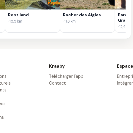
Reptiland
Rocher des Aigles
Parc A
Grama
· 10,5 km
· 11,6 km
· 12,4 km
r
Kraaby
Espace
ions
Télécharger l'app
Entrepr
turels
Contact
Intégrer
nts
ées
ons