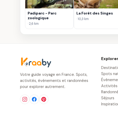
Padiparc - Parc
La Forêt des Singes
zoologique
· 10,3 km
· 2,6 km
Explore
Destinat
Spots na
Votre guide voyage en France. Spots,
Événeme
activités, événements et randonnées
Activités
pour explorer autrement.
Randonn
Séjours
Inspirati