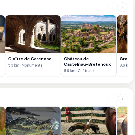
‹
›
-
Cloître de Carennac
Château de
Grotte
Castelnau-Bretenoux
5.3 km · Monuments
9.6 km ·
8.9 km · Châteaux
‹
›