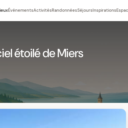
ieux
Événements
Activités
Randonnées
Séjours
Inspirations
Espac
iel étoilé de Miers